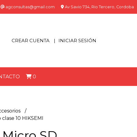
agconsultas@gmail.com
Av Savio 734, Rio Tercero, Cordoba
CREAR CUENTA
INICIAR SESIÓN
NTACTO
0
ccesorios
 clase 10 HIKSEMI
Micro SD