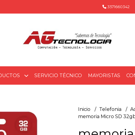
3571660342
DUCTOS
SERVICIO TÉCNICO
MAYORISTAS
CO
Inicio
Telefonia
A
memoria Micro SD 32gb
memoria 