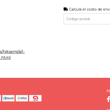
Calculá el costo de env
/hiksemi/all-
1.html
N