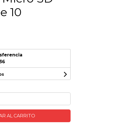
e 10
sferencia
,36
os
R AL CARRITO